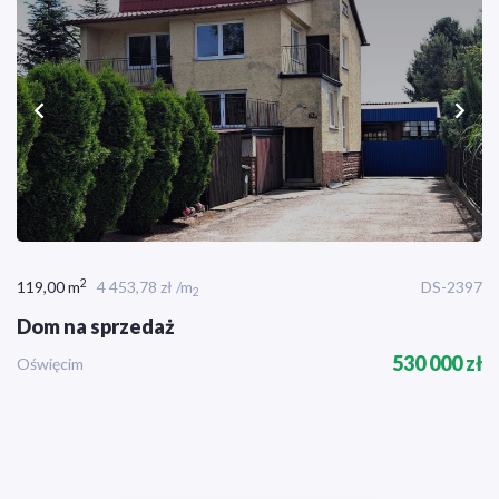
2
119,00 m
4 453,78 zł /m
DS-2397
2
Dom na sprzedaż
530 000 zł
Oświęcim