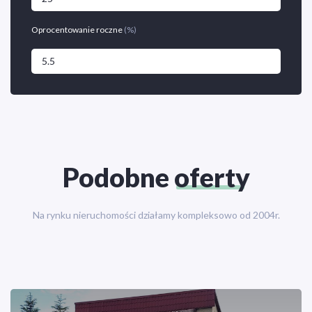
Oprocentowanie roczne
(%)
Podobne
oferty
Na rynku nieruchomości działamy kompleksowo od 2004r.