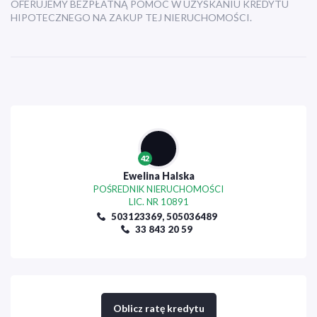
OFERUJEMY BEZPŁATNĄ POMOC W UZYSKANIU KREDYTU
HIPOTECZNEGO NA ZAKUP TEJ NIERUCHOMOŚCI.
42
Ewelina Halska
POŚREDNIK NIERUCHOMOŚCI
LIC. NR 10891
503123369,
505036489
33 843 20 59
Oblicz ratę kredytu