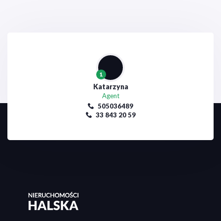
1
Katarzyna
Agent
505036489
33 843 20 59