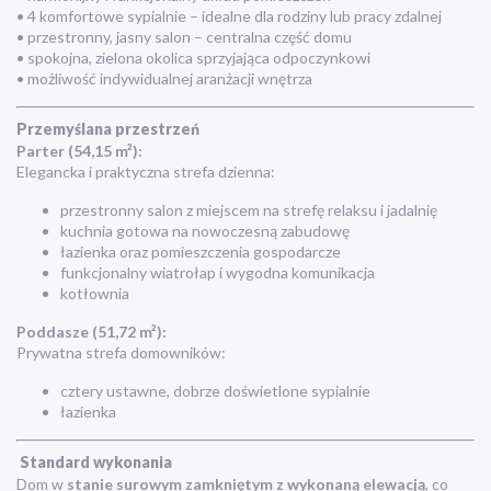
• 4 komfortowe sypialnie – idealne dla rodziny lub pracy zdalnej
• przestronny, jasny salon – centralna część domu
• spokojna, zielona okolica sprzyjająca odpoczynkowi
• możliwość indywidualnej aranżacji wnętrza
Przemyślana przestrzeń
Parter (54,15 m²):
Elegancka i praktyczna strefa dzienna:
przestronny salon z miejscem na strefę relaksu i jadalnię
kuchnia gotowa na nowoczesną zabudowę
łazienka oraz pomieszczenia gospodarcze
funkcjonalny wiatrołap i wygodna komunikacja
kotłownia
Poddasze (51,72 m²):
Prywatna strefa domowników:
cztery ustawne, dobrze doświetlone sypialnie
łazienka
Standard wykonania
Dom w
stanie surowym zamkniętym z wykonaną elewacją
, co